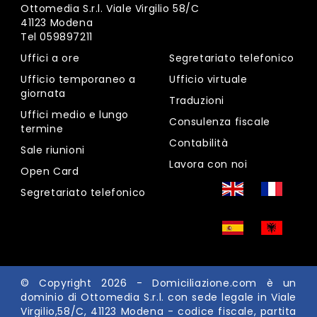
Ottomedia S.r.l. Viale Virgilio 58/C
41123 Modena
Tel
059897211
Uffici a ore
Segretariato telefonico
Ufficio temporaneo a
Ufficio virtuale
giornata
Traduzioni
Uffici medio e lungo
Consulenza fiscale
termine
Contabilità
Sale riunioni
Lavora con noi
Open Card
Segretariato telefonico
© Copyright 2026 -
Domiciliazione.com
è un
dominio di Ottomedia S.r.l. con sede legale in Viale
Virgilio,58/C, 41123 Modena - codice fiscale, partita