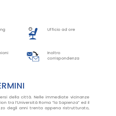
ing
Ufficio ad ore
nioni
Inoltro
corrispondenza
ERMINI
rsi della città. Nelle immediate vicinanze
n tra l’Università Roma “la Sapienza” ed il
zzo degli anni trenta appena ristrutturato,