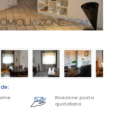
nde:
nome
Ricezione posta
a
quotidiana