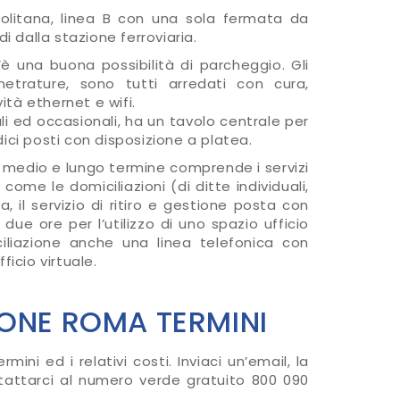
politana, linea B con una sola fermata da
dalla stazione ferroviaria.
è una buona possibilità di parcheggio. Gli
 metrature, sono tutti arredati con cura,
ità ethernet e wifi.
iali ed occasionali, ha un tavolo centrale per
ci posti con disposizione a platea.
di medio e lungo termine comprende i servizi
 come le domiciliazioni (di ditte individuali,
, il servizio di ritiro e gestione posta con
e ore per l’utilizzo di uno spazio ufficio
ciliazione anche una linea telefonica con
icio virtuale.
IONE ROMA TERMINI
mini ed i relativi costi. Inviaci un’email, la
tattarci al numero verde gratuito 800 090