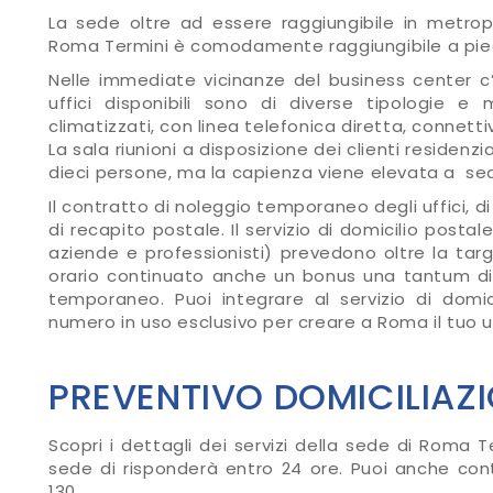
La sede oltre ad essere raggiungibile in metro
Roma Termini è comodamente raggiungibile a piedi 
Nelle immediate vicinanze del business center c’
uffici disponibili sono di diverse tipologie e
climatizzati, con linea telefonica diretta, connettiv
La sala riunioni a disposizione dei clienti residenz
dieci persone, ma la capienza viene elevata a sedi
Il contratto di noleggio temporaneo degli uffici, 
di recapito postale. Il servizio di domicilio postale
aziende e professionisti) prevedono oltre la targa
orario continuato anche un bonus una tantum di du
temporaneo. Puoi integrare al servizio di domi
numero in uso esclusivo per creare a Roma il tuo uff
PREVENTIVO DOMICILIAZ
Scopri i dettagli dei servizi della sede di Roma Ter
sede di risponderà entro 24 ore. Puoi anche con
130.