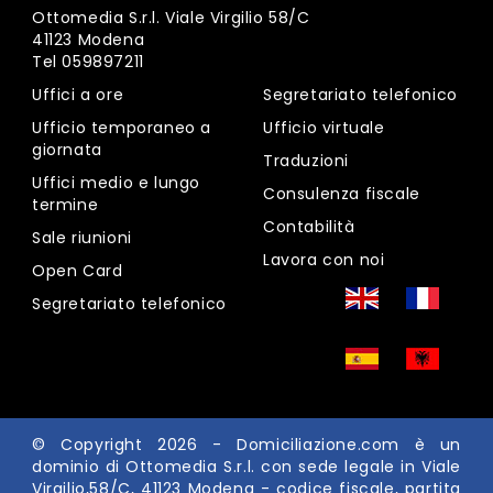
Ottomedia S.r.l. Viale Virgilio 58/C
41123 Modena
Tel
059897211
Uffici a ore
Segretariato telefonico
Ufficio temporaneo a
Ufficio virtuale
giornata
Traduzioni
Uffici medio e lungo
Consulenza fiscale
termine
Contabilità
Sale riunioni
Lavora con noi
Open Card
Segretariato telefonico
© Copyright 2026 -
Domiciliazione.com
è un
dominio di Ottomedia S.r.l. con sede legale in Viale
Virgilio,58/C, 41123 Modena - codice fiscale, partita