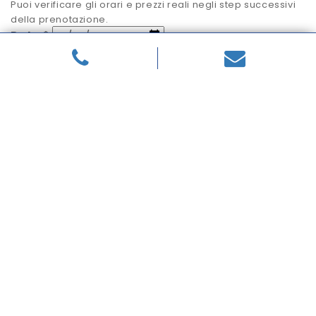
Puoi verificare gli orari e prezzi reali negli step successivi
della prenotazione.
Data
*
Orario
*
Intera giornata
Mattina
Pomeriggio
Orario personalizzato
Cerca disponibilità
Cambia modalità di pagamento
Scegli la soluzione che preferisci...
oppure cambia la ricerca
c/o
il
intera giornata
intera mattina
intero
pomeriggio
dalle:
alle:
Referente della prenotazione
Nome
*
Cognome
*