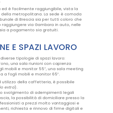
.
 ed è facilmente raggiungibile, vista la
ta della metropolitana. La sede è comoda
bunale di Brescia sia per tutti coloro che
o raggiungere via Gambara in auto, nelle
sia a pagamento sia gratuiti.
IONE E SPAZI LAVORO
i diverse tipologie di spazi lavoro:
lefono, una sala riunioni con capienza
li mobili e monitor 55”, una sala meeting
 a fogli mobili e monitor 65”.
utilizzo della caffetteria, è possibile
io extra
).
e lo svolgimento di adempimenti legali
scia, la possibilità di domiciliare presso la
ofessionisti a prezzi molto vantaggiosi e
ti, richiesta e rinnovo di firme digitali e