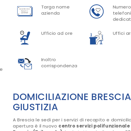
Targa nome
Numer
azienda
telefon
dedica
Ufficio ad ore
Uffici a
Inoltro
corrispondenza
re
DOMICILIAZIONE BRESCIA
GIUSTIZIA
A Brescia le sedi per i servizi di recapito e domicil
apertura è il nuovo
centro servizi polifunzionale 