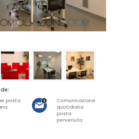
nde:
ne posta
Comunicazione
ana
quotidiana
posta
pervenuta