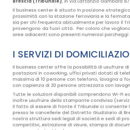
Brescia (Tribunale)
, in via Lattanzio Gambara 87
Il business center è situato in posizione strategica
prossimità con la stazione ferroviaria e la ferma
sia per chi frequenta abitualmente per lavoro il Tri
provengono da fuori città. Per coloro che voglion
aree adiacenti sono presenti numerosi parcheggi 
I SERVIZI DI DOMICILIAZ
Il business center offre la possibilità di usufruire d
postazioni in coworking, uffici privati dotati di te
massima di 10 persone con telefono, lavagna a fog
con capienza di 20 persone attrezzata con lavagna
Tutte le soluzioni disponibili comprendono WI-FI ed 
inoltre usufruire della stampante condivisa (
serviz
Il fatto di essere di fronte il Tribunale ci consent
presso le cancellerie del Distretto Giudiziario di Bre
nostra struttura sedi legali di società e sedi di pr
competitivi, estrazione di visure, stampa di documen