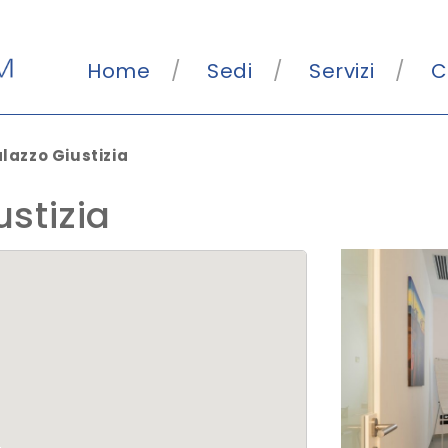
Home
Sedi
Servizi
C
lazzo Giustizia
ustizia