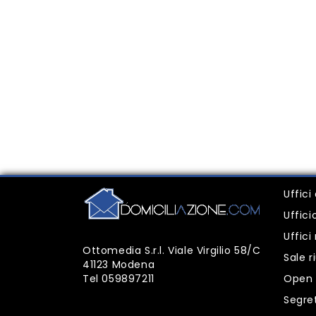
Uffici
Uffic
Uffic
Ottomedia S.r.l. Viale Virgilio 58/C
Sale r
41123 Modena
Tel
059897211
Open 
Segre