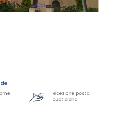
nde:
nome
Ricezione posta
a
quotidiana