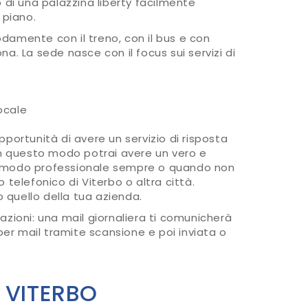
no di una palazzina liberty facilmente
 piano.
damente con il treno, con il bus e con
ona. La sede nasce con il focus sui servizi di
locale
portunità di avere un servizio di risposta
In questo modo potrai avere un vero e
 in modo professionale sempre o quando non
telefonico di Viterbo o altra città.
o quello della tua azienda.
zioni: una mail giornaliera ti comunicherà
per mail tramite scansione e poi inviata o
 VITERBO