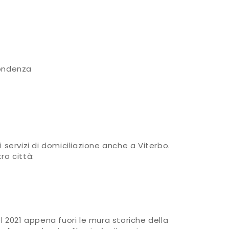
ondenza
vitavecchia, uscita Viterbo centro

 servizi di domiciliazione anche a Viterbo.
ro città:
l 2021 appena fuori le mura storiche della