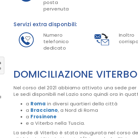
posta
pervenuta
Servizi extra disponbili:
Numero
Inoltro
telefonico
corrisp
dedicato
a Orte proseguire per Raccordo Autostradale Orte – Ci
DOMICILIAZIONE VITERBO
Nel corso del 2021 abbiamo attivato una sede per i
Le sedi disponibili nel Lazio sono quindi ora in quatt
a
a
Roma
in diversi quartieri della città
a
Bracciano
, a Nord di Roma
a
Frosinone
e a Viterbo nella Tuscia.
La sede di Viterbo è stata inaugurata nel corso de