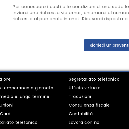
Per conoscere i costi e le condizioni di una sede l
inviarci una richiesta via email, chiamarci al nume
richiesta al personale in chat. Riceverai risposta 
Richiedi un prevent
 a ore
Segretariato telefonico
io temporaneo a giornata
Ufficio virtuale
i medio e lungo termine
Traduzioni
iunioni
Consulenza fiscale
Card
Contabilità
tariato telefonico
Lavora con noi